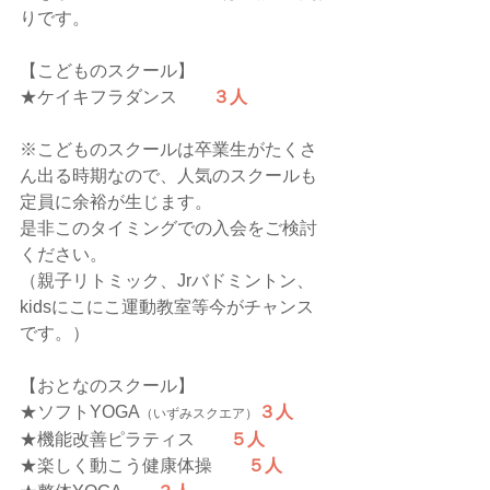
りです。
【こどものスクール】
★ケイキフラダンス　
３人
※こどものスクールは卒業生がたくさ
ん出る時期なので、人気のスクールも
定員に余裕が生じます。
是非このタイミングでの入会をご検討
ください。
（親子リトミック、Jrバドミントン、
kidsにこにこ運動教室等今がチャンス
です。）
【おとなのスクール】
★ソフトYOGA
３人
（いずみスクエア）
★機能改善ピラティス　　
５人
★楽しく動こう健康体操　　
５人