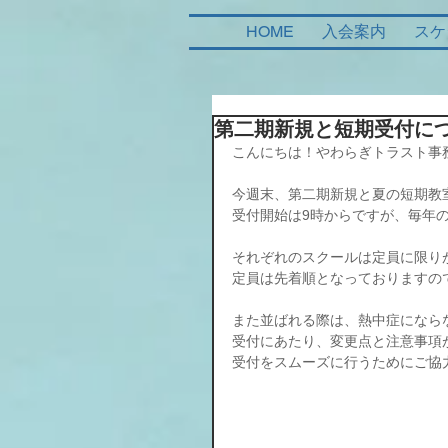
HOME
入会案内
スケ
第二期新規と短期受付に
こんにちは！やわらぎトラスト事
今週末、第二期新規と夏の短期教
受付開始は9時からですが、毎年
それぞれのスクールは定員に限り
定員は先着順となっておりますの
また並ばれる際は、熱中症になら
受付にあたり、変更点と注意事項
受付をスムーズに行うためにご協