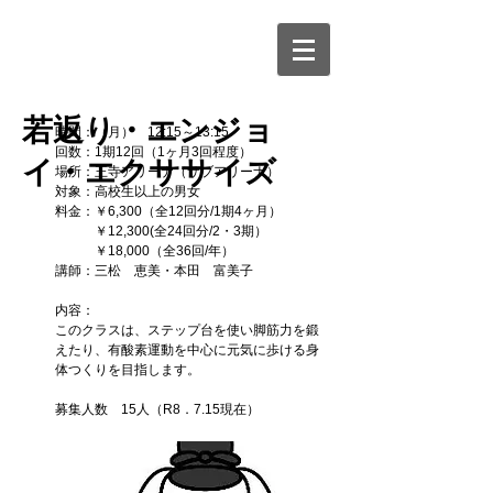
若
返り・エンジョ
時間：（月） 12:15～13:15
回数：1期12回（1ヶ月3回程度）
イ・エクササイズ
場所：王寺アリーナ（サブアリーナ）
対象：高校生以上の男女
料金：￥6,300（全12回分/1期4ヶ月）
￥12,300(全24回分/2・3期）
￥18,000（全36回/年）
講師：三松 恵美・本田 富美子
内容：
このクラスは、ステップ台を使い脚筋力を鍛
えたり、有酸素運動を中心に元気に歩ける身
体つくりを目指します。
募集人数 15
人（R8．7.15現在）