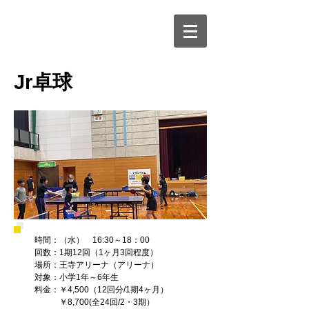
​Jr卓球
時間：（水） 16:30～18：00
回数：1期12回（1ヶ月3回程度）
場所：王寺アリーナ（アリーナ）
対象：小学1年～6年生
料金：￥4,500（12回分/1期4ヶ月）
​ ￥8,700(全24回/2・3期）