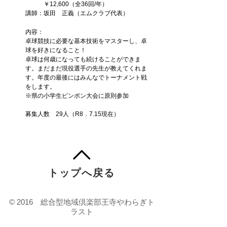
￥12,600（全36回/年）
講師：坂田 正義（エムクラブ代表）
内容：
卓球競技に必要な基本技術をマスターし、卓
球を好きになること！
卓球は何歳になっても続けることができま
す。
まだまだ現役選手の先生が教えてくれま
す。年度の
最後にはみんなでトーナメント戦
をします。
​※県の小学生ピンポン大会に原則参加
募集人数 29人（R8．7.15現在）
トップへ戻る
© 2016 総合型地域倶楽部王寺やわらぎト
ラスト