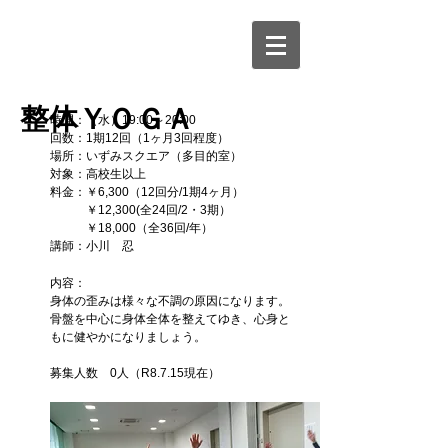
​整体ＹＯＧＡ
時間：（水）19:00～20:00
回数：1期12回（1ヶ月3回程度）
場所：いずみスクエア（多目的室）
対象：高校生以上
料金：￥6,300（12回分/1期4ヶ月）
￥12,300(全24回/2・3期）
￥18,000（全36回/年）
講師：小川 忍
内容：
身体の歪みは様々な不調の原因になります。
骨盤を中心に身体全体を整えてゆき、心身と
もに健やかになりましょう。
募集人数 0
人（R8.7.15現在）