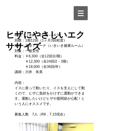
​ヒザにやさしいエク
時間：（木） 13:30～14:30
回数：1期12回（1ヶ月3回程度）
ササイズ
場所：王寺アリーナ（いきいき健康ルーム）
対象：一般女性
料金：￥6,300（全12回分/期）
￥12,300（全24回/2・3期）
￥18,000（全36回/年）
講師：川井 朱美
内容：
イスに座って動いたり、イスを支えにして動
くので、ヒザに負担をかけずに運動ができま
す。運動したいけどヒザや股関節が心配！と
いう人にオススメです。
募集人数 7
人（R8．7.15現在）