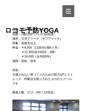
ロコモ予防YOGA
時間：（木）9:20～10:20
回数：1期12回（1ヶ月3回程度）
場所：王寺アリーナ（サブアリーナ）
対象：高校生以上
料金：￥6,300（12回分/1期4ヶ月）
￥12,300(全24回/2・3期）
￥18,000（全36回/年）
講師：高松 弥生
内容：
介護されない体づくりのための筋力UPとスト
レッチ、呼吸法を取り入れたヨガのスクール
です。
募集人数 17人（R8.7.15現在）