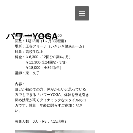
パワーYOGA
時間：（月） 19:00～20:00
回数：1期12回（1ヶ月3回程度）
場所：王寺アリーナ（いきいき健康ルーム）
対象：高校生以上
料金：￥6,300（12回分/1期4ヶ月）
​ ￥12,300(全24回/2・3期）
￥18,000（全36回/年）
講師：東 久子
内容：
​ヨガが初めての方、体がかたいと思っている
方でもできる「パワーYOGA」体幹を整え引き
締め効果が高くダイナミックなスタイルのヨ
ガです。
性別・年齢に関らずご参加くださ
い。
募集人数 0人
（R8．7.15
現在）