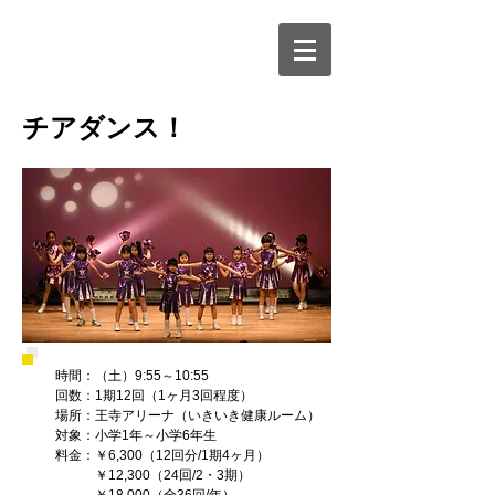
チアダンス！
時間：（土）9:55～10:55
回数：1期12回（1ヶ月3回程度）
場所：王寺アリーナ（いきいき健康ルーム）
対象：小学1年～小学6年生
料金：￥6,300（12回分/1期4ヶ月）
￥12,300（24回/2・3期）