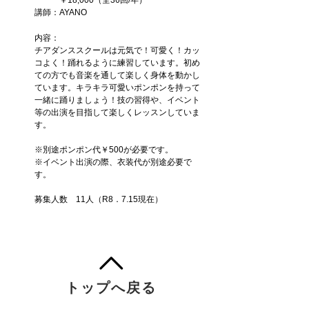
￥18,000（全36回/年）
講師：AYANO
内容：
チアダンススクールは元気で！可愛く！カッ
コよく！踊れるように練習しています。初め
ての方でも音楽を通して楽しく身体を動かし
ています。キラキラ可愛いポンポンを持って
一緒に踊りましょう！
​技の習得や、イベント
等の出演を目指して楽しくレッスンしていま
す。
※別途ポンポン代￥500が必要です。
※イベント出演の際、衣装代が別途必要で
す。
募集人数 11
人（R8．7.15現在）
トップへ戻る