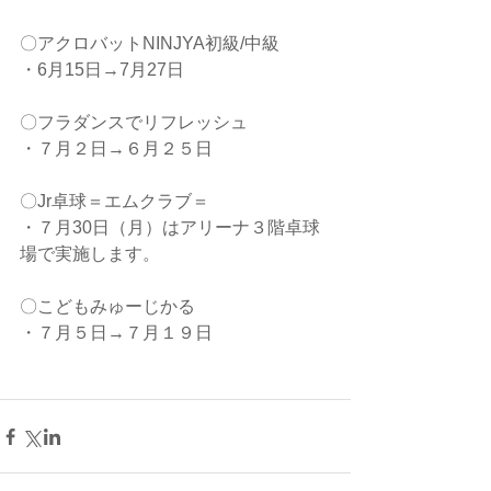
〇アクロバットNINJYA初級/中級
・6月15日→7月27日
〇フラダンスでリフレッシュ
・７月２日→６月２５日
〇Jr卓球＝エムクラブ＝
・７月30日（月）はアリーナ３階卓球
場で実施します。　
〇こどもみゅーじかる
・７月５日→７月１９日