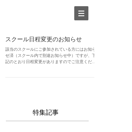
スクール日程変更のお知らせ
該当のスクールにご参加されている方にはお知ら
せ済（スクール内で別途お知らせ中）ですが、下
記のとおり日程変更がありますのでご注意くださ
い。 〇Jrバスケットボール ・（小学１～３年生ク
ラス）２月23日→３月2日 ・低学年・高学年クラ
スともに、３月９日・16日は会場が泉の広場に...
特集記事