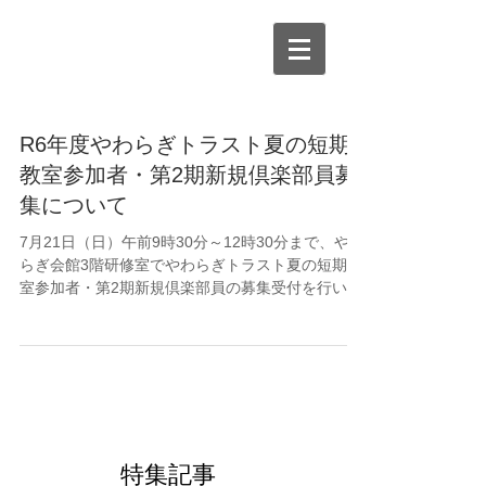
R6年度やわらぎトラスト夏の短期
教室参加者・第2期新規倶楽部員募
集について
7月21日（日）午前9時30分～12時30分まで、やわ
らぎ会館3階研修室でやわらぎトラスト夏の短期教
室参加者・第2期新規倶楽部員の募集受付を行いま
す。開館前に来館した人は、南側玄関（駐車場
側）に並んでお待ちください。先着受付のため定
員になり次第受付終了となります。混雑状況に...
特集記事